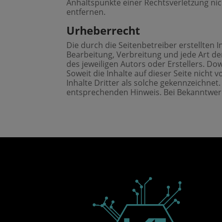
Anhaltspunkte einer Rechtsverletzung ni
entfernen.
Urheberrecht
Die durch die Seitenbetreiber erstellten 
Bearbeitung, Verbreitung und jede Art d
des jeweiligen Autors oder Erstellers. Do
Soweit die Inhalte auf dieser Seite nich
Inhalte Dritter als solche gekennzeichne
entsprechenden Hinweis. Bei Bekanntwer