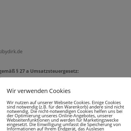
kibydirk.de
gemäß § 27 a Umsatzsteuergesetz:
Wir verwenden Cookies
ay.com
nva.com
Wir nutzen auf unserer Webseite Cookies. Einige Cookies
sind notwendig (z.B. für den Warenkorb) andere sind nicht
notwendig. Die nicht-notwendigen Cookies helfen uns bei
spflicht veröffentlichten Kontaktdaten durch Dritte zur 
der Optimierung unseres Online-Angebotes, unserer
aterialien wird hiermit ausdrücklich widersprochen.
Webseitenfunktionen und werden für Marketingzwecke
eingesetzt. Die Einwilligung umfasst die Speicherung von
rücklich rechtliche Schritte im Falle der unverlangten Zus
Informationen auf Ihrem Endgerät, das Auslesen