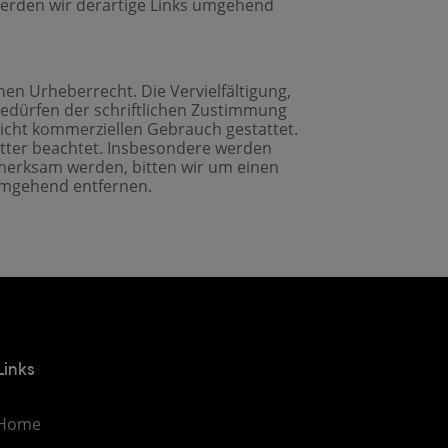
werden wir derartige Links umgehend
hen Urheberrecht. Die Vervielfältigung,
edürfen der schriftlichen Zustimmung
 nicht kommerziellen Gebrauch gestattet.
ritter beachtet. Insbesondere werden
ufmerksam werden, bitten wir um einen
umgehend entfernen.
Links
Home