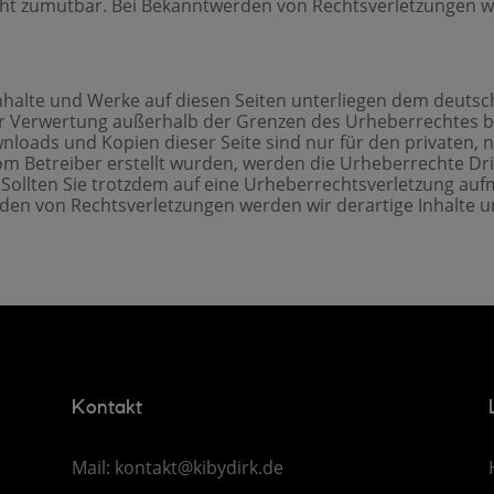
cht zumutbar. Bei Bekanntwerden von Rechtsverletzungen 
Inhalte und Werke auf diesen Seiten unterliegen dem deutsc
er Verwertung außerhalb der Grenzen des Urheberrechtes b
wnloads und Kopien dieser Seite sind nur für den privaten,
t vom Betreiber erstellt wurden, werden die Urheberrechte D
t. Sollten Sie trotzdem auf eine Urheberrechtsverletzung a
den von Rechtsverletzungen werden wir derartige Inhalte 
Kontakt
Mail:
kontakt@kibydirk.de