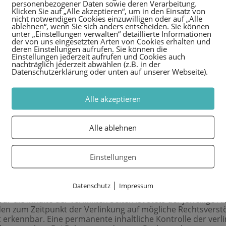
personenbezogener Daten sowie deren Verarbeitung.
Klicken Sie auf „Alle akzeptieren“, um in den Einsatz von
nicht notwendigen Cookies einzuwilligen oder auf „Alle
ablehnen“, wenn Sie sich anders entscheiden. Sie können
unter „Einstellungen verwalten“ detaillierte Informationen
 Plattform zur Online-Streitbeilegung (OS) bereit:
der von uns eingesetzten Arten von Cookies erhalten und
deren Einstellungen aufrufen. Sie können die
Einstellungen jederzeit aufrufen und Cookies auch
nachträglich jederzeit abwählen (z.B. in der
an Streitbeilegungsverfahren vor einer Verbraucherschlichtu
Datenschutzerklärung oder unten auf unserer Webseite).
Alle akzeptieren
ter Sorgfalt erstellt. Für die Richtigkeit, Vollständigkeit un
ieter sind wir gemäß § 7 Abs.1 TMG für eigene Inhalte auf
TMG sind wir als Diensteanbieter jedoch nicht verpflichtet,
Alle ablehnen
ständen zu forschen, die auf eine rechtswidrige Tätigkeit
n Informationen nach den allgemeinen Gesetzen bleiben hi
t der Kenntnis einer konkreten Rechtsverletzung möglich. 
alte umgehend entfernen.
Einstellungen
|
Datenschutz
Impressum
Webseiten Dritter, auf deren Inhalte wir keinen Einfluss ha
 die Inhalte der verlinkten Seiten ist stets der jeweilige A
rden zum Zeitpunkt der Verlinkung auf mögliche Rechtsverst
 erkennbar. Eine permanente inhaltliche Kontrolle der verli